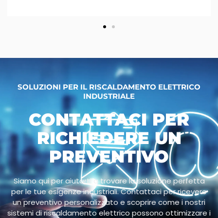
SOLUZIONI PER IL RISCALDAMENTO ELETTRICO
INDUSTRIALE
CONTATTACI PER
RICHIEDERE UN
PREVENTIVO
Siamo qui per aiutarti a trovare la soluzione perfetta
per le tue esigenze industriali. Contattaci per ricevere
un preventivo personalizzato e scoprire come i nostri
sistemi di riscaldamento elettrico possono ottimizzare i