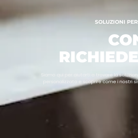
SOLUZIONI PER
CO
RICHIED
Siamo qui per aiutarti a trovare la soluzio
personalizzato e scoprire come i nostri si