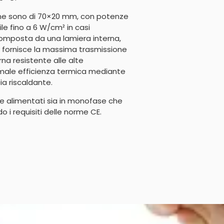
one sono di 70×20 mm, con potenze
le fino a 6 W/cm² in casi
è composta da una lamiera interna,
e fornisce la massima trasmissione
rna resistente alle alte
male efficienza termica mediante
a riscaldante.
re alimentati sia in monofase che
do i requisiti delle norme CE.