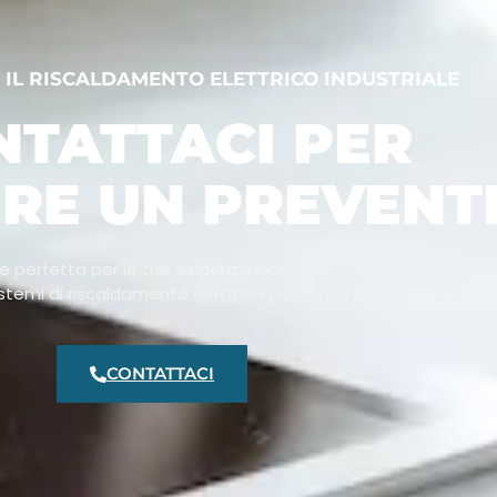
 IL RISCALDAMENTO ELETTRICO INDUSTRIALE
NTATTACI PER
ERE UN PREVENT
ne perfetta per le tue esigenze industriali. Contattaci per ri
stemi di riscaldamento elettrico possono ottimizzare i tuoi p
CONTATTACI