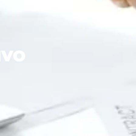
IVO
cevere un preventivo
rocessi produttivi.