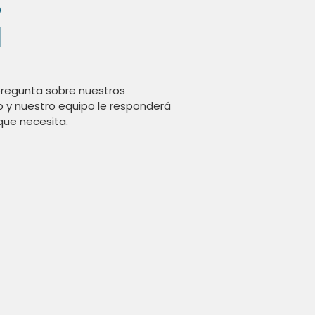
S
N
pregunta sobre nuestros
io y nuestro equipo le responderá
que necesita.