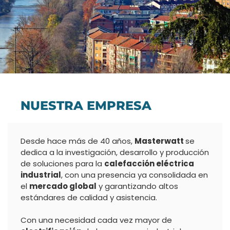
SOLUCIONES DE
CALEFACCIÓN
NUESTRA EMPRESA
ELÉCTRICA
Desde hace más de 40 años,
Masterwatt
se
Desde hace más de 40 años socio estratégico
dedica a la investigación, desarrollo y producción
para soluciones de calefacción de vanguardia
de soluciones para la
calefacción eléctrica
industrial
, con una presencia ya consolidada en
el
mercado global
y garantizando altos
estándares de calidad y asistencia.
Con una necesidad cada vez mayor de