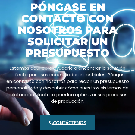
PÓNGASE EN
CONTACTO CON
NOSOTROS PARA
SOLICITAR UN
PRESUPUESTO
Estamos aquí para ayudarle a encontrar la solución
perfecta para sus necesidades industriales. Póngase
en contacto con nosotros para recibir un presupuesto
personalizado y descubrir cómo nuestros sistemas de
calefacción eléctrica pueden optimizar sus procesos
de producción.
CONTÁCTENOS