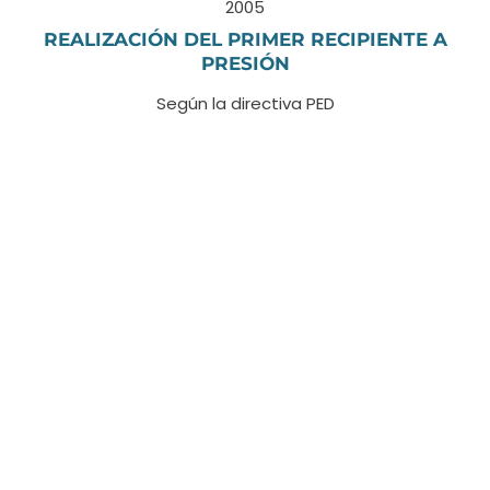
2005
REALIZACIÓN DEL PRIMER RECIPIENTE A
PRESIÓN
Según la directiva PED
2010
ADQUISICIÓN DE LA CERTIFICACIÓN EAC
Para el mercado ruso
2012
NUEVO SITIO DE PRODUCCIÓN