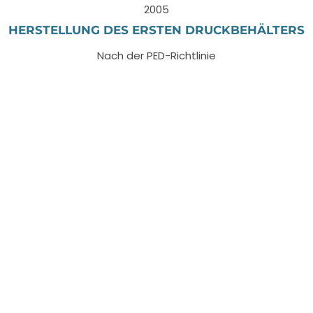
2005
HERSTELLUNG DES ERSTEN DRUCKBEHÄLTERS
Nach der PED-Richtlinie
2010
ACQUIZIONE DELLA CERTIFICAZIONE EAC
Für den russischen Markt
2012
NEUER PRODUKTIONSPLATZ
Für schwere Zimmerei und Schalttafeln bestimmt