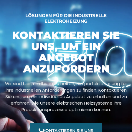
LÖSUNGEN FÜR DIE INDUSTRIELLE
ELEKTROHEIZUNG
KONTAKTIEREN SIE
UNS, UM EIN
ANGEBOT
ANZUFORDERN
Wir sind hier, um Ihnen zu helfen, die perfekte Lösung für
Ihre industriellen Anforderungen zu finden. Kontaktieren
Sie uns, um ein individuelles Angebot zu erhalten und zu
erfahren, wie unsere elektrischen Heizsysteme Ihre
Produktionsprozesse optimieren können.
KONTAKTIEREN SIE UNS