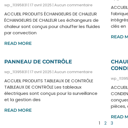
wp_11395831
17 avril 2025
Aucun commentaire
ACCUEIL
fabriqu
ACCUEIL PRODUITS ÉCHANGEURS DE CHALEUR
intégré
ÉCHANGEURS DE CHALEUR Les échangeurs de
clés en
chaleur sont conçus pour chauffer les fluides
par convection
READ 
READ MORE
PANNEAU DE CONTRÔLE
CHAUF
COND
wp_11395831
17 avril 2025
Aucun commentaire
wp_1139
ACCUEIL PRODUITS TABLEAUX DE CONTRÔLE
TABLEAUX DE CONTRÔLE Les tableaux
ACCUEIL
électriques sont conçus pour la surveillance
CONDENS
et la gestion des
conçues
pièces, 
READ MORE
READ 
1
2
3