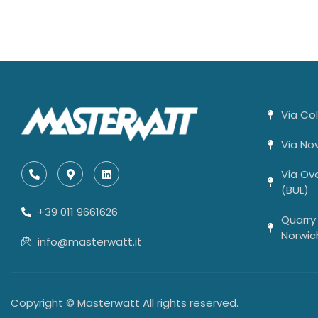
Via Co
Via No
Via Ovo
(BUL)
+39 011 9661626
Quarry
Norwic
info@masterwatt.it
Copyright © Masterwatt All rights reserved.