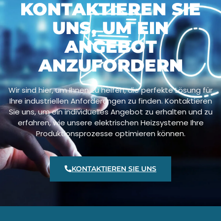
KONTAKTIEREN SIE
UNS, UM EIN
ANGEBOT
ANZUFORDERN
Wir sind hier, um Ihnen zu helfen, die perfekte Lösung für
Ihre industriellen Anforderungen zu finden. Kontaktieren
Sie uns, um ein individuelles Angebot zu erhalten und zu
erfahren, wie unsere elektrischen Heizsysteme Ihre
Produktionsprozesse optimieren können.
KONTAKTIEREN SIE UNS